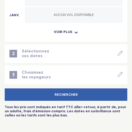
JANV.
AUCUN VOL DISPONIBLE
VOIR PLUS
FÉVR.
AUCUN VOL DISPONIBLE
MARS
AUCUN VOL DISPONIBLE
Sélectionnez
2
vos dates
ÉTAPE SUIVANTE
AVR.
AUCUN VOL DISPONIBLE
Choisissez
3
les voyageurs
MAI
AUCUN VOL DISPONIBLE
-
+
Adulte
(18 ans+)
RECHERCHER
-
+
Enfant
(2-11 ans)
JUIN
AUCUN VOL DISPONIBLE
Tous les prix sont indiqués en tarif TTC aller-retour, à partir de, pour
-
+
Bébé
(-2 ans)
un adulte, frais d'émission compris. Les dates en surbrillance sont
celles où les tarifs sont les plus bas.
JUIL.
AUCUN VOL DISPONIBLE
-
+
Sénior
(60 ans+)