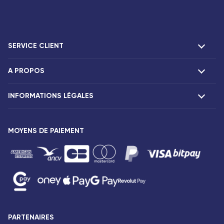
SERVICE CLIENT
A PROPOS
F.A.Q et contacts
Réclamations
INFORMATIONS LÉGALES
Présentation
Agences Corsair
Notre flotte
Communiqués de presse
MOYENS DE PAIEMENT
Mentions légales
Conditions tarifaires
Droits des passagers
Conditions générales de vente
Avis de confidentialité
Plan du site
PARTENAIRES