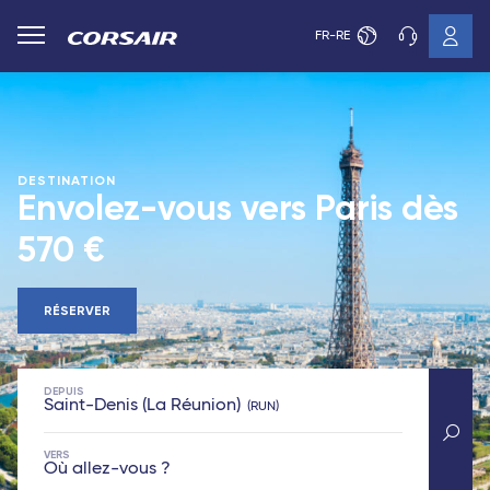
FR-RE
DESTINATION
Envolez-vous vers Paris dès
570 €
RÉSERVER
DEPUIS
Saint-Denis (La Réunion)
RUN
VERS
Où allez-vous ?